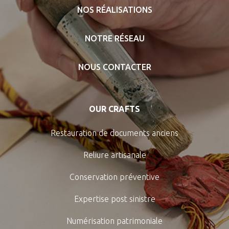
NOS RÉALISATIONS
NOTRE RÉSEAU
NOUS CONTACTER
OUR CRAFTS
Restauration de documents anciens
Reliure artisanale
Conservation préventive
Expertise post sinistre
Numérisation patrimoniale