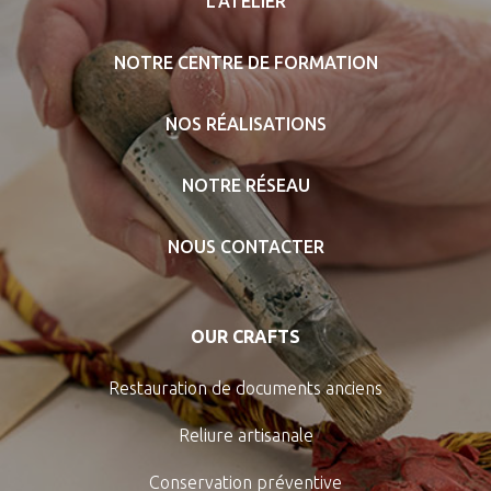
L’ATELIER
NOTRE CENTRE DE FORMATION
NOS RÉALISATIONS
NOTRE RÉSEAU
NOUS CONTACTER
OUR CRAFTS
Restauration de documents anciens
Reliure artisanale
Conservation préventive